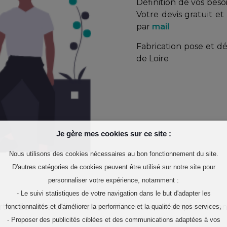
Définition de vos beso
Votre devis gratuit e
par
mail
Fabrication pose et 
de Loire
Je gère mes cookies sur ce site :
Nous utilisons des cookies nécessaires au bon fonctionnement du site.
D'autres catégories de cookies peuvent être utilisé sur notre site pour
personnaliser votre expérience, notamment :
- Le suivi statistiques de votre navigation dans le but d'adapter les
rties de nos studios. Autres références sur simple dema
fonctionnalités et d'améliorer la performance et la qualité de nos services,
- Proposer des publicités ciblées et des communications adaptées à vos