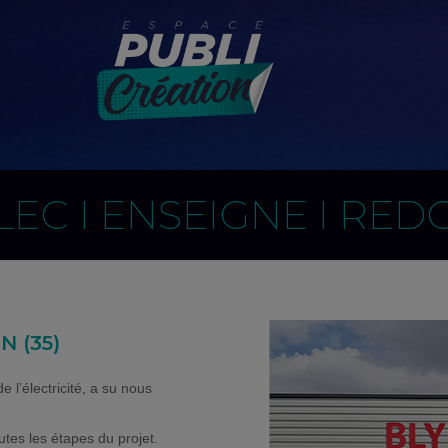
LEC I ENSEIGNE I REDO
 (35)
 l’électricité, a su nous
es les étapes du projet.