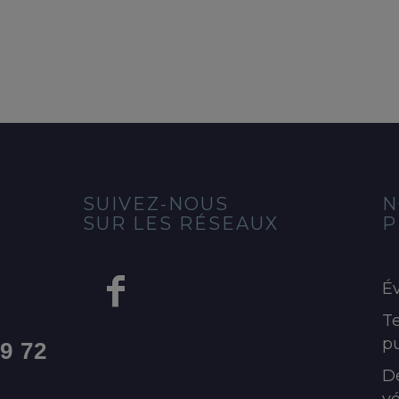
SUIVEZ-NOUS
N
SUR LES RÉSEAUX
P
É
Te
pu
99 72
D
v