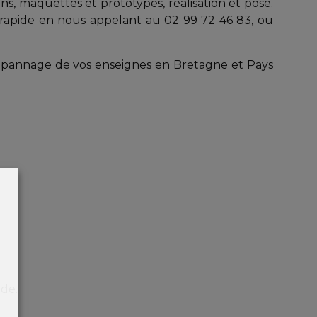
ins, maquettes et prototypes, réalisation et pose.
t rapide en nous appelant au 02 99 72 46 83, ou
dépannage de vos enseignes en Bretagne et Pays
nde.