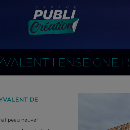
ALENT I ENSEIGNE I S
YVALENT DE
fait peau neuve !