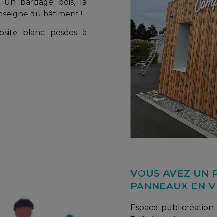
 un bardage bois, la
nseigne du bâtiment !
site blanc posées à
VOUS AVEZ UN P
PANNEAUX EN VI
Espace publicréation