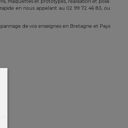
ins, maquettes et prototypes, réalisation et pose.
t rapide en nous appelant au 02 99 72 46 83, ou
dépannage de vos enseignes en Bretagne et Pays
nde.