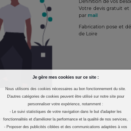
Définition de vos beso
Votre devis gratuit e
par
mail
Fabrication pose et 
de Loire
Je gère mes cookies sur ce site :
Nous utilisons des cookies nécessaires au bon fonctionnement du site.
D'autres catégories de cookies peuvent être utilisé sur notre site pour
personnaliser votre expérience, notamment :
- Le suivi statistiques de votre navigation dans le but d'adapter les
rties de nos studios. Autres références sur simple dema
fonctionnalités et d'améliorer la performance et la qualité de nos services,
- Proposer des publicités ciblées et des communications adaptées à vos