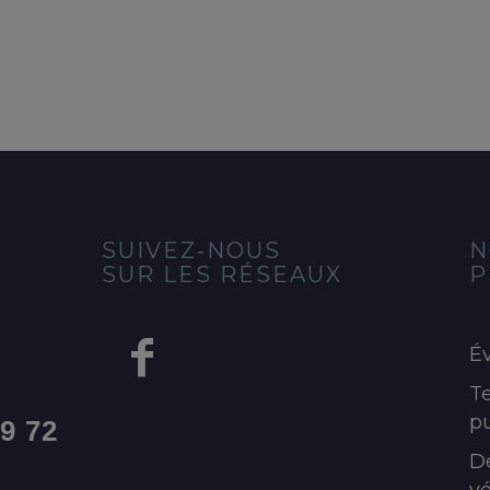
SUIVEZ-NOUS
N
SUR LES RÉSEAUX
P
É
Te
pu
99 72
D
v