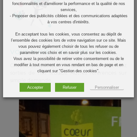
fonctionnalités et d'améliorer la performance et la qualité de nos
services,
- Proposer des publicités ciblées et des communications adaptées
à vos centres d'intérêts.
En acceptant tous les cookies, vous consentez au dépôt de
l’ensemble des cookies lors de votre navigation sur ce site. Mais
vous pouvez également choisir de tous les refuser ou de
VOUS N'AVEZ PAS TOUT VU !
paramétrer vos choix et en savoir plus sur les cookies.
Vous avez la possibilité de retirer votre consentement ou de le
modifier à tout moment en vous rendant en bas de page et en
Ci-dessous quelques réalisations directement
cliquant sur "Gestion des cookies".
sorties de nos studios. Autres références sur
simple demande.
Accepter
Refuser
Personnaliser