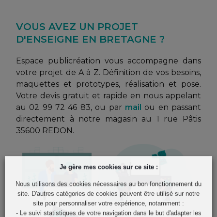
VOUS AVEZ UN PROJET
D'ENSEIGNE EN BRETAGNE ?
Espace publicréation vous accompagne dans
votre projet de A à Z. Définition de vos besoins,
maquettes et prototypes, réalisation et pose.
Votre devis gratuit et rapide en nous appelant
au 02 99 72 46 83, ou par
mail
ou en passant
directement à notre magasin au 1 rue Pâtis
35600 REDON.
Je gère mes cookies sur ce site :
Nous utilisons des cookies nécessaires au bon fonctionnement du
site. D'autres catégories de cookies peuvent être utilisé sur notre
site pour personnaliser votre expérience, notamment :
- Le suivi statistiques de votre navigation dans le but d'adapter les