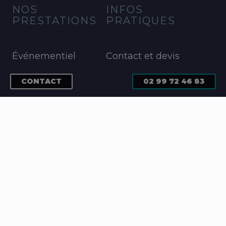
NOS
INFOS
PRESTATIONS
PRATIQUES
Événementiel
Contact et devis
Textile et objets
Plan du site
publicitaires
CONTACT
02 99 72 46 83
Mentions légales
Décoration de
Gestion des
véhicule
cookies
Impression
Protection des
numérique
données
Enseigne
Rennes
Enseigne Nantes
Enseigne Vannes
Enseigne Lorient