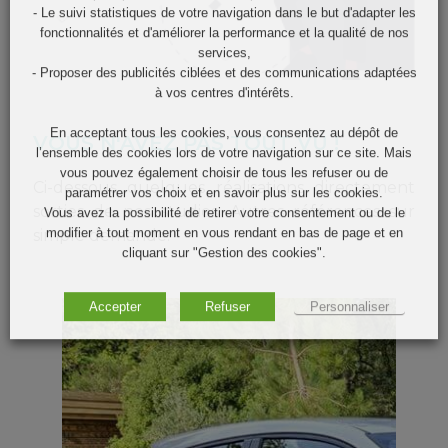
- Le suivi statistiques de votre navigation dans le but d'adapter les
fonctionnalités et d'améliorer la performance et la qualité de nos
services,
- Proposer des publicités ciblées et des communications adaptées
à vos centres d'intérêts.
En acceptant tous les cookies, vous consentez au dépôt de
VOUS N'AVEZ PAS TOUT VU !
l’ensemble des cookies lors de votre navigation sur ce site. Mais
vous pouvez également choisir de tous les refuser ou de
Ci-dessous quelques réalisations directement
paramétrer vos choix et en savoir plus sur les cookies.
sorties de nos studios. Autres références sur
Vous avez la possibilité de retirer votre consentement ou de le
modifier à tout moment en vous rendant en bas de page et en
simple demande.
cliquant sur "Gestion des cookies".
Accepter
Refuser
Personnaliser