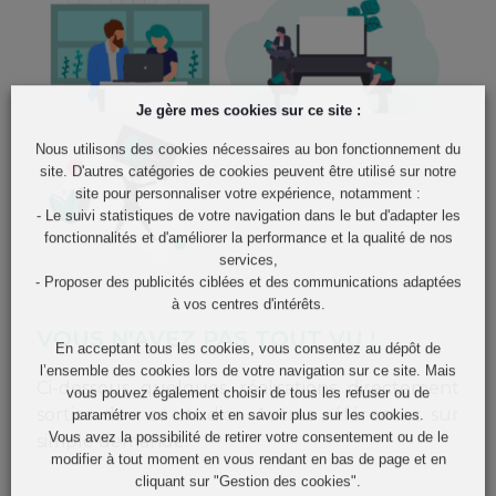
Je gère mes cookies sur ce site :
Nous utilisons des cookies nécessaires au bon fonctionnement du
site. D'autres catégories de cookies peuvent être utilisé sur notre
site pour personnaliser votre expérience, notamment :
- Le suivi statistiques de votre navigation dans le but d'adapter les
fonctionnalités et d'améliorer la performance et la qualité de nos
services,
- Proposer des publicités ciblées et des communications adaptées
à vos centres d'intérêts.
VOUS N'AVEZ PAS TOUT VU !
En acceptant tous les cookies, vous consentez au dépôt de
l’ensemble des cookies lors de votre navigation sur ce site. Mais
Ci-dessous quelques réalisations directement
vous pouvez également choisir de tous les refuser ou de
sorties de nos studios. Autres références sur
paramétrer vos choix et en savoir plus sur les cookies.
Vous avez la possibilité de retirer votre consentement ou de le
simple demande.
modifier à tout moment en vous rendant en bas de page et en
cliquant sur "Gestion des cookies".