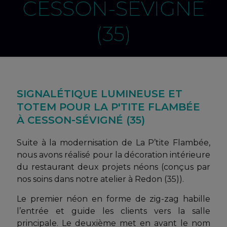
CESSON-SÉVIGNÉ
(35)
SIGNALÉTIQUE LUMINEUSE ET
TOTEM POUR LA P'TITE FLAMBÉE
À CESSON-SÉVIGNÉ (35)
Suite à la modernisation de La P’tite Flambée,
nous avons réalisé pour la décoration intérieure
du restaurant deux projets néons (conçus par
nos soins dans notre atelier à Redon (35)).
Le premier néon en forme de zig-zag habille
l’entrée et guide les clients vers la salle
principale. Le deuxième met en avant le nom