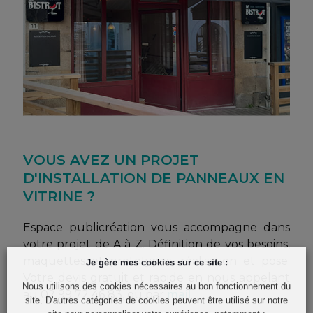
VOUS AVEZ UN PROJET
D'INSTALLATION DE PANNEAUX EN
VITRINE ?
Espace publicréation vous accompagne dans
votre projet de A à Z. Définition de vos besoins,
maquettes et prototypes, réalisation et pose.
Je gère mes cookies sur ce site :
Votre devis gratuit et rapide en nous appelant
Nous utilisons des cookies nécessaires au bon fonctionnement du
au 02 99 72 46 83, ou par
mail
site. D'autres catégories de cookies peuvent être utilisé sur notre