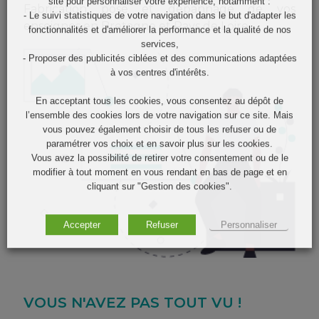
site pour personnaliser votre expérience, notamment :
Fabrication pose et dépannage de vos
- Le suivi statistiques de votre navigation dans le but d'adapter les
enseignes en Bretagne et Pays de Loire
fonctionnalités et d'améliorer la performance et la qualité de nos
services,
- Proposer des publicités ciblées et des communications adaptées
à vos centres d'intérêts.
En acceptant tous les cookies, vous consentez au dépôt de
l’ensemble des cookies lors de votre navigation sur ce site. Mais
vous pouvez également choisir de tous les refuser ou de
paramétrer vos choix et en savoir plus sur les cookies.
Vous avez la possibilité de retirer votre consentement ou de le
modifier à tout moment en vous rendant en bas de page et en
cliquant sur "Gestion des cookies".
Accepter
Refuser
Personnaliser
VOUS N'AVEZ PAS TOUT VU !