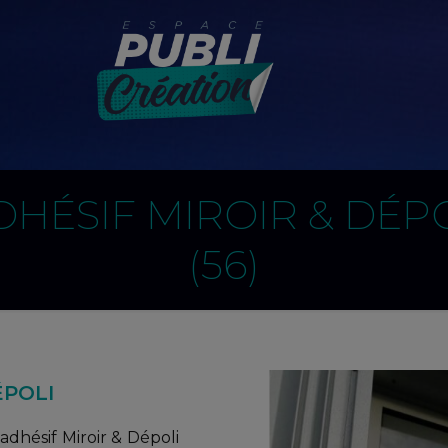
DHÉSIF MIROIR & DÉP
(56)
ÉPOLI
adhésif Miroir & Dépoli