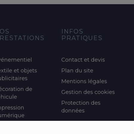
OS
INFOS
RESTATIONS
PRATIQUES
vénementiel
Contact et devis
xtile et objets
Plan du site
blicitaires
Mentions légales
écoration de
Gestion des cookies
éhicule
Protection des
mpression
données
umérique
nseigne Rennes