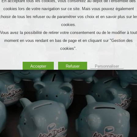
En acceptant tous les cookies, vous consentez au dépôt de l’ensemble des
cookies lors de votre navigation sur ce site. Mais vous pouvez également
choisir de tous les refuser ou de paramétrer vos choix et en savoir plus sur le
cookies.
Vous avez la possibilité de retirer votre consentement ou de le modifier à tout
moment en vous rendant en bas de page et en cliquant sur "Gestion des
cookies".
Accepter
Refuser
Personnaliser