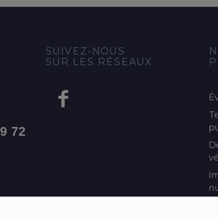
SUIVEZ-NOUS
N
SUR LES RÉSEAUX
P
É
Te
pu
99 72
D
v
I
n
E