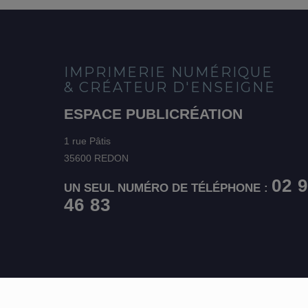
IMPRIMERIE NUMÉRIQUE
& CRÉATEUR D'ENSEIGNE
ESPACE PUBLICRÉATION
1 rue Pâtis
35600 REDON
02 
UN SEUL NUMÉRO DE TÉLÉPHONE :
46 83