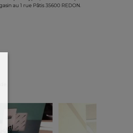
gasin au 1 rue Pâtis 35600 REDON.
nde.