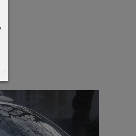
s
nde.