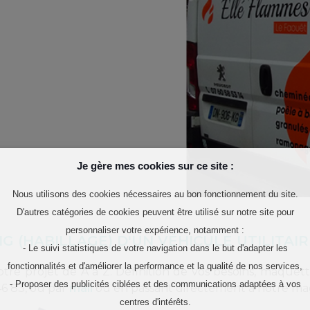
Je gère mes cookies sur ce site :
Nous utilisons des cookies nécessaires au bon fonctionnement du site.
D'autres catégories de cookies peuvent être utilisé sur notre site pour
personnaliser votre expérience, notamment :
 (HABILLAGE) D'UN VÉHICULE UTILITAIR
- Le suivi statistiques de votre navigation dans le but d'adapter les
fonctionnalités et d'améliorer la performance et la qualité de nos services,
 projet de A à Z. Définition de vos besoins, maquettes
- Proposer des publicités ciblées et des communications adaptées à vos
46 83, ou par
mail
ou en passant directement à notre ma
centres d'intérêts.