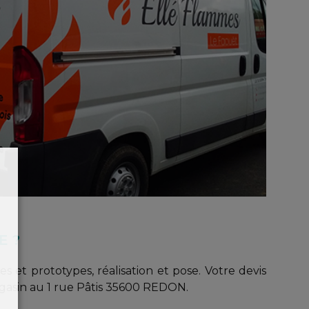
E ?
 et prototypes, réalisation et pose. Votre devis
gasin au 1 rue Pâtis 35600 REDON.