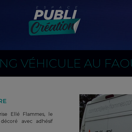
NG VÉHICULE AU FAOU
RE
rise Ellé Flammes, le
e décoré avec adhésif